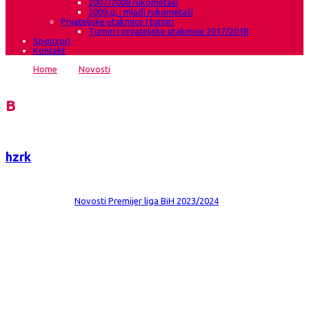
2007/2008 rukometaši
2009.g. i mlađi rukometaši
Prijateljske utakmice i turniri
Turniri i prijateljske utakmice 2017/2018
Sponzori
Kontakt
Home
→
Novosti
→
U subotu dočekujemo HŽRK Zrinjski iz
Mostara
Blog
hzrk
Date:
11 tra 2024
Comments:
0
Category:
Novosti
Premijer liga BiH 2023/2024
U subotu dočekujemo HŽRK Zrinjski iz
Mostara
HRK Grude-HŽRK Zrinjski Mostar Subota, 13.04.2024.g. , 18.00 sati ,