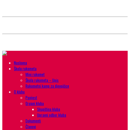
Style selector
Choose background pattern:
Choose color sheme:
Naslovna
Škola rukometa
Mini rukomet
Škola rukometa – Upis
Rukometni kamp za djevojčice
O klubu
Povijest
Organi kluba
Skupština kluba
Upravni odbor kluba
Dokumenti
Članovi