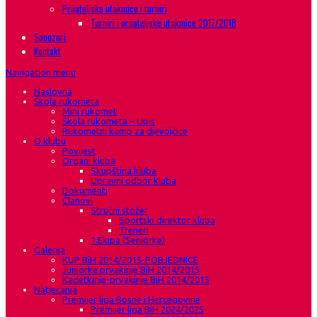
Prijateljske utakmice i turniri
Turniri i prijateljske utakmice 2017/2018
Sponzori
Kontakt
Navigation menu
Naslovna
Škola rukometa
Mini rukomet
Škola rukometa – Upis
Rukometni kamp za djevojčice
O klubu
Povijest
Organi kluba
Skupština kluba
Upravni odbor kluba
Dokumenti
Članovi
Stručni stožer
Sportski direktor kluba
Treneri
1.Ekipa (Seniorke)
Galerija
KUP BiH 2014/2015-POBJEDNICE
Juniorke prvakinje BiH 2014/2015
Kadetkinje-prvakinje BiH 2014/2015
Natjecanja
Premijer liga Bosne i Hercegovine
Premijer liga BiH 2024/2025