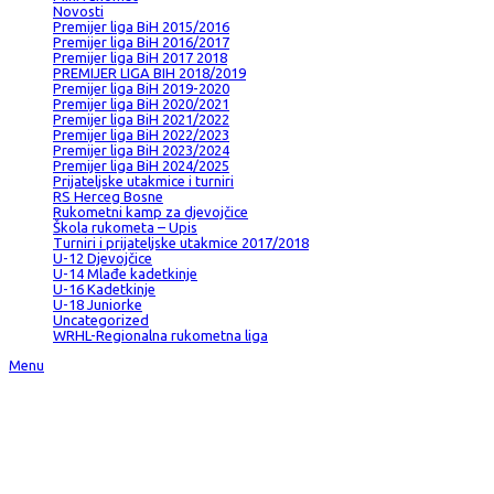
Novosti
Premijer liga BiH 2015/2016
Premijer liga BiH 2016/2017
Premijer liga BiH 2017 2018
PREMIJER LIGA BIH 2018/2019
Premijer liga BiH 2019-2020
Premijer liga BiH 2020/2021
Premijer liga BiH 2021/2022
Premijer liga BiH 2022/2023
Premijer liga BiH 2023/2024
Premijer liga BiH 2024/2025
Prijateljske utakmice i turniri
RS Herceg Bosne
Rukometni kamp za djevojčice
Škola rukometa – Upis
Turniri i prijateljske utakmice 2017/2018
U-12 Djevojčice
U-14 Mlađe kadetkinje
U-16 Kadetkinje
U-18 Juniorke
Uncategorized
WRHL-Regionalna rukometna liga
Menu
No results were found for the requested page.