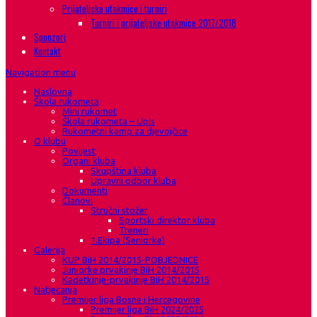
Prijateljske utakmice i turniri
Turniri i prijateljske utakmice 2017/2018
Sponzori
Kontakt
Navigation menu
Naslovna
Škola rukometa
Mini rukomet
Škola rukometa – Upis
Rukometni kamp za djevojčice
O klubu
Povijest
Organi kluba
Skupština kluba
Upravni odbor kluba
Dokumenti
Članovi
Stručni stožer
Sportski direktor kluba
Treneri
1.Ekipa (Seniorke)
Galerija
KUP BiH 2014/2015-POBJEDNICE
Juniorke prvakinje BiH 2014/2015
Kadetkinje-prvakinje BiH 2014/2015
Natjecanja
Premijer liga Bosne i Hercegovine
Premijer liga BiH 2024/2025