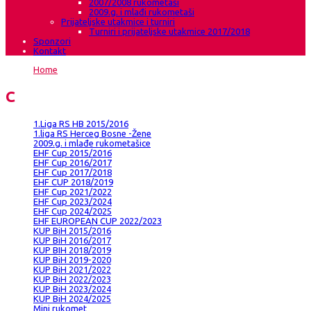
2007/2008 rukometaši
2009.g. i mlađi rukometaši
Prijateljske utakmice i turniri
Turniri i prijateljske utakmice 2017/2018
Sponzori
Kontakt
Home
→
Archive "2009.g. i mlađi rukometaši"
Category
1.Liga RS HB 2015/2016
1.liga RS Herceg Bosne -Žene
2009.g. i mlađe rukometašice
EHF Cup 2015/2016
EHF Cup 2016/2017
EHF Cup 2017/2018
EHF CUP 2018/2019
EHF Cup 2021/2022
EHF Cup 2023/2024
EHF Cup 2024/2025
EHF EUROPEAN CUP 2022/2023
KUP BiH 2015/2016
KUP BiH 2016/2017
KUP BIH 2018/2019
KUP BiH 2019-2020
KUP BiH 2021/2022
KUP BiH 2022/2023
KUP BiH 2023/2024
KUP BiH 2024/2025
Mini rukomet