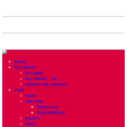
Style selector
Choose background pattern:
Choose color sheme:
Naslovna
Škola rukometa
Mini rukomet
Škola rukometa – Upis
Rukometni kamp za djevojčice
O klubu
Povijest
Organi kluba
Skupština kluba
Upravni odbor kluba
Dokumenti
Članovi