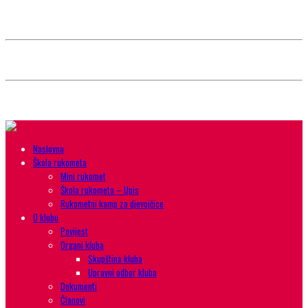
Style selector
Choose background pattern:
Choose color sheme:
Naslovna
Škola rukometa
Mini rukomet
Škola rukometa – Upis
Rukometni kamp za djevojčice
O klubu
Povijest
Organi kluba
Skupština kluba
Upravni odbor kluba
Dokumenti
Članovi