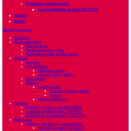
Prijateljske utakmice i turniri
Turniri i prijateljske utakmice 2017/2018
Sponzori
Kontakt
Navigation menu
Naslovna
Škola rukometa
Mini rukomet
Škola rukometa – Upis
Rukometni kamp za djevojčice
O klubu
Povijest
Organi kluba
Skupština kluba
Upravni odbor kluba
Dokumenti
Članovi
Stručni stožer
Sportski direktor kluba
Treneri
1.Ekipa (Seniorke)
Galerija
KUP BiH 2014/2015-POBJEDNICE
Juniorke prvakinje BiH 2014/2015
Kadetkinje-prvakinje BiH 2014/2015
Natjecanja
Premijer liga Bosne i Hercegovine
Premijer liga BiH 2024/2025