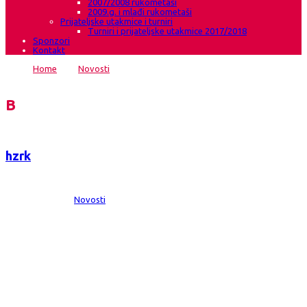
2007/2008 rukometaši
2009.g. i mlađi rukometaši
Prijateljske utakmice i turniri
Turniri i prijateljske utakmice 2017/2018
Sponzori
Kontakt
Home
→
Novosti
→
Završen 7.memorijalni turnir Željko
Mikulić&Zoran Tica
Blog
hzrk
Date:
26 sij 2025
Comments:
0
Category:
Novosti
Završen 7.memorijalni turnir Željko
Mikulić&Zoran Tica
Danas je u Grudama odigran 7.memorijalni međunarodni rukometni turnir