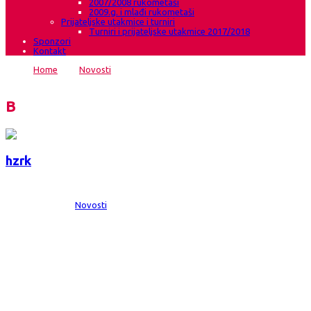
2007/2008 rukometaši
2009.g. i mlađi rukometaši
Prijateljske utakmice i turniri
Turniri i prijateljske utakmice 2017/2018
Sponzori
Kontakt
Home
→
Novosti
→
Uvjerljiva pobjeda Gruđanki protiv
Goražda
Blog
hzrk
Date:
24 svi 2014
Comments:
0
Category:
Novosti
Uvjerljiva pobjeda Gruđanki protiv
Goražda
HŽRK Grude Autoherc-ŽRK Goražde 42:29(19:16) Premijer liga Bosne i