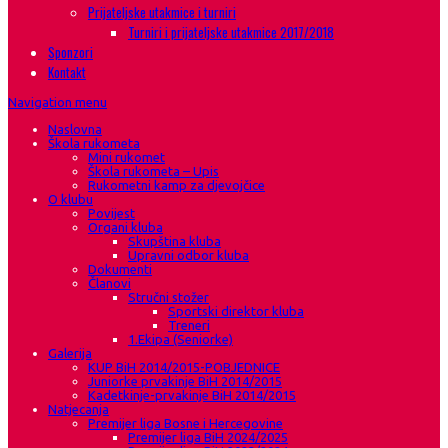
Prijateljske utakmice i turniri
Turniri i prijateljske utakmice 2017/2018
Sponzori
Kontakt
Navigation menu
Naslovna
Škola rukometa
Mini rukomet
Škola rukometa – Upis
Rukometni kamp za djevojčice
O klubu
Povijest
Organi kluba
Skupština kluba
Upravni odbor kluba
Dokumenti
Članovi
Stručni stožer
Sportski direktor kluba
Treneri
1.Ekipa (Seniorke)
Galerija
KUP BiH 2014/2015-POBJEDNICE
Juniorke prvakinje BiH 2014/2015
Kadetkinje-prvakinje BiH 2014/2015
Natjecanja
Premijer liga Bosne i Hercegovine
Premijer liga BiH 2024/2025