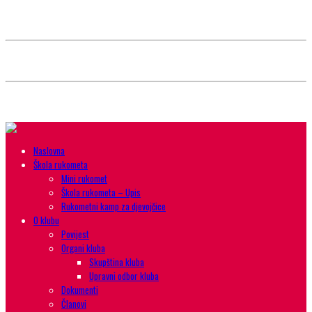
Style selector
Choose background pattern:
Choose color sheme:
Naslovna
Škola rukometa
Mini rukomet
Škola rukometa – Upis
Rukometni kamp za djevojčice
O klubu
Povijest
Organi kluba
Skupština kluba
Upravni odbor kluba
Dokumenti
Članovi