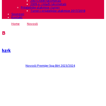
2007/2008 rukometaši
2009.g. i mlađi rukometaši
Prijateljske utakmice i turniri
Turniri i prijateljske utakmice 2017/2018
Sponzori
Kontakt
Home
→
Novosti
→
Sigurna pobjeda na otvaranju doigravanja
Blog
hzrk
Date:
27 tra 2024
Comments:
0
Category:
Novosti
Premijer liga BiH 2023/2024
Sigurna pobjeda na otvaranju
doigravanja
HRK Grude – OŽRK Krajina Cazin 39:20(23:09) Gradska sportska dvorana
Bili brig Grude Gledatelja 50 Suci: Žarko Hrstić i Ante Rašić (Ljubuški)