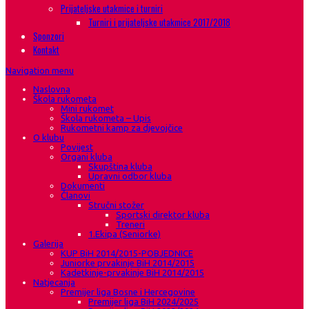
Prijateljske utakmice i turniri
Turniri i prijateljske utakmice 2017/2018
Sponzori
Kontakt
Navigation menu
Naslovna
Škola rukometa
Mini rukomet
Škola rukometa – Upis
Rukometni kamp za djevojčice
O klubu
Povijest
Organi kluba
Skupština kluba
Upravni odbor kluba
Dokumenti
Članovi
Stručni stožer
Sportski direktor kluba
Treneri
1.Ekipa (Seniorke)
Galerija
KUP BiH 2014/2015-POBJEDNICE
Juniorke prvakinje BiH 2014/2015
Kadetkinje-prvakinje BiH 2014/2015
Natjecanja
Premijer liga Bosne i Hercegovine
Premijer liga BiH 2024/2025