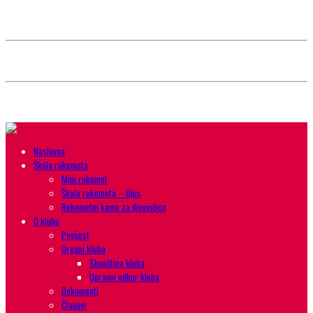
Style selector
Choose background pattern:
Choose color sheme:
Naslovna
Škola rukometa
Mini rukomet
Škola rukometa – Upis
Rukometni kamp za djevojčice
O klubu
Povijest
Organi kluba
Skupština kluba
Upravni odbor kluba
Dokumenti
Članovi