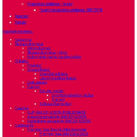
Prijateljske utakmice i turniri
Turniri i prijateljske utakmice 2017/2018
Sponzori
Kontakt
Navigation menu
Naslovna
Škola rukometa
Mini rukomet
Škola rukometa – Upis
Rukometni kamp za djevojčice
O klubu
Povijest
Organi kluba
Skupština kluba
Upravni odbor kluba
Dokumenti
Članovi
Stručni stožer
Sportski direktor kluba
Treneri
1.Ekipa (Seniorke)
Galerija
KUP BiH 2014/2015-POBJEDNICE
Juniorke prvakinje BiH 2014/2015
Kadetkinje-prvakinje BiH 2014/2015
Natjecanja
Premijer liga Bosne i Hercegovine
Premijer liga BiH 2024/2025