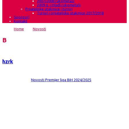
2007/2008 rukometaši
2009.g. i mlađi rukometaši
Prijateljske utakmice i turniri
Turniri i prijateljske utakmice 2017/2018
Sponzori
Kontakt
Home
→
Novosti
→
Protiv Goražda prvi bodovi u novoj sezoni
Blog
hzrk
Date:
16 lis 2024
Comments:
0
Category:
Novosti
Premijer liga BiH 2024/2025
Protiv Goražda prvi bodovi u novoj sezoni
HRK Grude-ŽRK Gražde 36:26(20:15) 2.kolo Premijer lige BiH Dvorana Bili
brig Grude Gledatelja 50 Suci: Mulahasanović/Širić Nadzornik: Zdravko
Petković (Ljubuški) HRK Grude Martina Šumelj, Matea Šumelj 6, Nina Marić,
Ivona Soldo, Karla Alpeza,Darija Milanović, Mia Lugonjić 7,Lea Bošnjak 1,