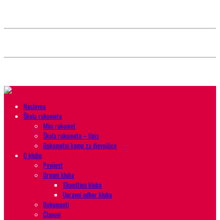
Style selector
Choose background pattern:
Choose color sheme:
Naslovna
Škola rukometa
Mini rukomet
Škola rukometa – Upis
Rukometni kamp za djevojčice
O klubu
Povijest
Organi kluba
Skupština kluba
Upravni odbor kluba
Dokumenti
Članovi