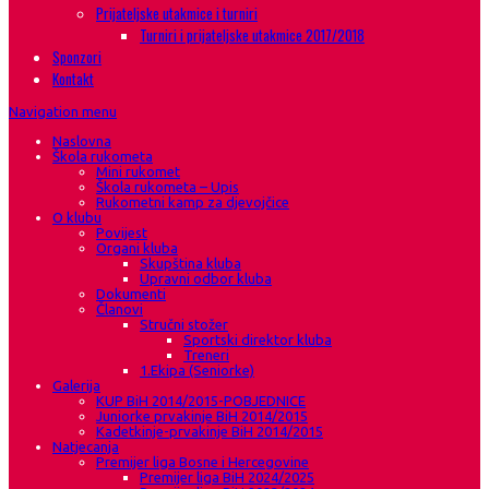
Prijateljske utakmice i turniri
Turniri i prijateljske utakmice 2017/2018
Sponzori
Kontakt
Navigation menu
Naslovna
Škola rukometa
Mini rukomet
Škola rukometa – Upis
Rukometni kamp za djevojčice
O klubu
Povijest
Organi kluba
Skupština kluba
Upravni odbor kluba
Dokumenti
Članovi
Stručni stožer
Sportski direktor kluba
Treneri
1.Ekipa (Seniorke)
Galerija
KUP BiH 2014/2015-POBJEDNICE
Juniorke prvakinje BiH 2014/2015
Kadetkinje-prvakinje BiH 2014/2015
Natjecanja
Premijer liga Bosne i Hercegovine
Premijer liga BiH 2024/2025