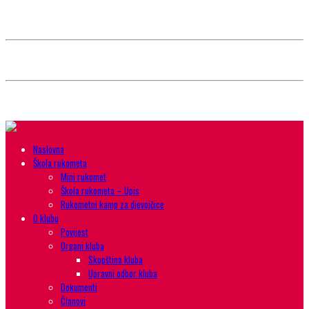
Style selector
Choose background pattern:
Choose color sheme:
Naslovna
Škola rukometa
Mini rukomet
Škola rukometa – Upis
Rukometni kamp za djevojčice
O klubu
Povijest
Organi kluba
Skupština kluba
Upravni odbor kluba
Dokumenti
Članovi