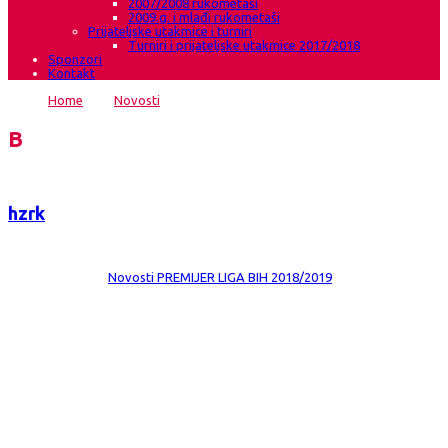
2007/2008 rukometaši
2009.g. i mlađi rukometaši
Prijateljske utakmice i turniri
Turniri i prijateljske utakmice 2017/2018
Sponzori
Kontakt
Home
→
Novosti
→
Podmlađene Gruđanke uvjerljive u Tuzli
Blog
hzrk
Date:
11 ožu 2019
Comments:
0
Category:
Novosti
PREMIJER LIGA BIH 2018/2019
Podmlađene Gruđanke uvjerljive u Tuzli
OŽRK Jedinstvo Tuzla – HŽRK Grude – 24:38 (8:20) Mala dvorana Mejdan
Tuzla Gledatelja 150 Suci: Raca -Vrhovac (Banja Luka) Nadzornik Samir
Suljević (Sarajevo) OŽRK Jedinstvo Tuzla Brigita Antunović, Nađa Škapur,
Andrea Markelić, Merisa Saletović 2, Samra Ibrahimović, Damljana Bošnjak