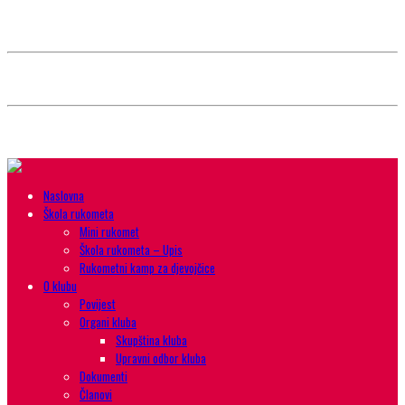
Style selector
Choose background pattern:
Choose color sheme:
Naslovna
Škola rukometa
Mini rukomet
Škola rukometa – Upis
Rukometni kamp za djevojčice
O klubu
Povijest
Organi kluba
Skupština kluba
Upravni odbor kluba
Dokumenti
Članovi