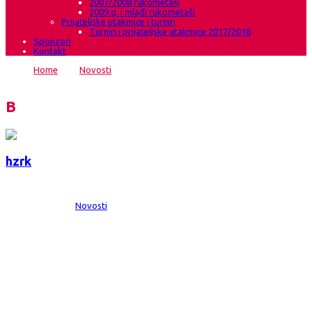
2007/2008 rukometaši
2009.g. i mlađi rukometaši
Prijateljske utakmice i turniri
Turniri i prijateljske utakmice 2017/2018
Sponzori
Kontakt
Home
→
Novosti
→
Pobjeda nad Sutjeskom za kraj
crnogorske turneje
Blog
hzrk
Date:
4 ruj 2013
Comments:
0
Category:
Novosti
Pobjeda nad Sutjeskom za kraj
crnogorske turneje
HŽRK Grude Autoherc – ŽRK Sutjeska Nikšić 40:24 (24:12) Dvorana