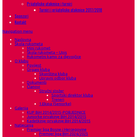
Prijateljske utakmice i turniri
Turniri i prijateljske utakmice 2017/2018
Sponzori
Kontakt
Navigation menu
Naslovna
Škola rukometa
Mini rukomet
Škola rukometa – Upis
Rukometni kamp za djevojčice
O klubu
Povijest
Organi kluba
Skupština kluba
Upravni odbor kluba
Dokumenti
Članovi
Stručni stožer
Sportski direktor kluba
Treneri
1.Ekipa (Seniorke)
Galerija
KUP BiH 2014/2015-POBJEDNICE
Juniorke prvakinje BiH 2014/2015
Kadetkinje-prvakinje BiH 2014/2015
Natjecanja
Premijer liga Bosne i Hercegovine
Premijer liga BiH 2024/2025