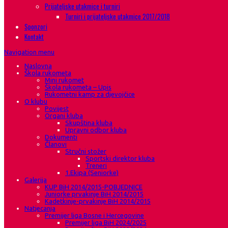
Prijateljske utakmice i turniri
Turniri i prijateljske utakmice 2017/2018
Sponzori
Kontakt
Navigation menu
Naslovna
Škola rukometa
Mini rukomet
Škola rukometa – Upis
Rukometni kamp za djevojčice
O klubu
Povijest
Organi kluba
Skupština kluba
Upravni odbor kluba
Dokumenti
Članovi
Stručni stožer
Sportski direktor kluba
Treneri
1.Ekipa (Seniorke)
Galerija
KUP BiH 2014/2015-POBJEDNICE
Juniorke prvakinje BiH 2014/2015
Kadetkinje-prvakinje BiH 2014/2015
Natjecanja
Premijer liga Bosne i Hercegovine
Premijer liga BiH 2024/2025