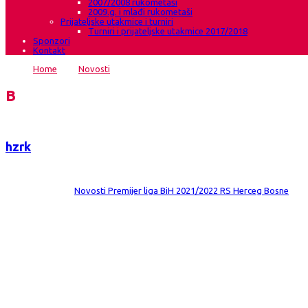
2007/2008 rukometaši
2009.g. i mlađi rukometaši
Prijateljske utakmice i turniri
Turniri i prijateljske utakmice 2017/2018
Sponzori
Kontakt
Home
→
Novosti
→
Ovog vikenda u Grudama četiri utakmice Gru
Blog
hzrk
Date:
20 lis 2021
Comments:
0
Category:
Novosti
Premijer liga BiH 2021/2022
RS Herceg Bosne
Ovog vikenda u Grudama četiri utakmice G
HRK Grude-HŽRK Zrinjski Mostar 5.kolo Premijer lige BiH za rukometašice Ne
HRK Grude – HŽRK Zrinjski Mostar 3.kolo Lige RS Herceg Bosne Subota,23.10.
HRK Grude-HŽRK Zrinjski Mostar