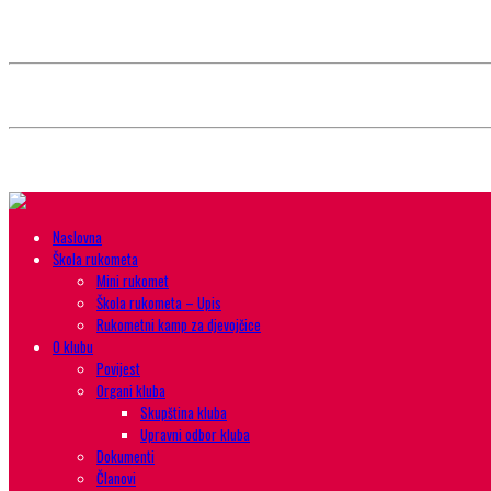
Style selector
Choose background pattern:
Choose color sheme:
Naslovna
Škola rukometa
Mini rukomet
Škola rukometa – Upis
Rukometni kamp za djevojčice
O klubu
Povijest
Organi kluba
Skupština kluba
Upravni odbor kluba
Dokumenti
Članovi