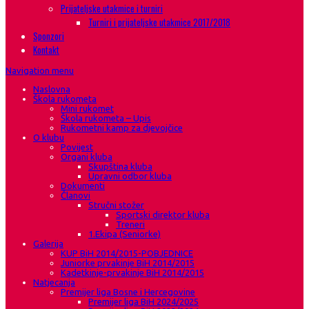
Prijateljske utakmice i turniri
Turniri i prijateljske utakmice 2017/2018
Sponzori
Kontakt
Navigation menu
Naslovna
Škola rukometa
Mini rukomet
Škola rukometa – Upis
Rukometni kamp za djevojčice
O klubu
Povijest
Organi kluba
Skupština kluba
Upravni odbor kluba
Dokumenti
Članovi
Stručni stožer
Sportski direktor kluba
Treneri
1.Ekipa (Seniorke)
Galerija
KUP BiH 2014/2015-POBJEDNICE
Juniorke prvakinje BiH 2014/2015
Kadetkinje-prvakinje BiH 2014/2015
Natjecanja
Premijer liga Bosne i Hercegovine
Premijer liga BiH 2024/2025