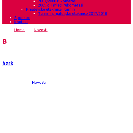
2007/2008 rukometaši
2009.g. i mlađi rukometaši
Prijateljske utakmice i turniri
Turniri i prijateljske utakmice 2017/2018
Sponzori
Kontakt
Home
→
Novosti
→
Održana svečana Skupština HŽRK Grude
Blog
hzrk
Date:
13 pro 2017
Comments:
0
Category:
Novosti
Održana svečana Skupština HŽRK Grude
Večeras,13.12.2017.g. je prekrasnom okruženju Agroturizma Marića gaj u
Ružićima kod Gruda održana svečana sjednica Skupštine HŽRK Grude.
Kako je to uobičajeno svake godine na kraju rukometne godine HŽRK
Grude održava sjednicu Skupštine kluba koja ima radno svečani karakter.