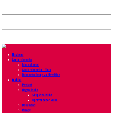
Style selector
Choose background pattern:
Choose color sheme:
Naslovna
Škola rukometa
Mini rukomet
Škola rukometa – Upis
Rukometni kamp za djevojčice
O klubu
Povijest
Organi kluba
Skupština kluba
Upravni odbor kluba
Dokumenti
Članovi