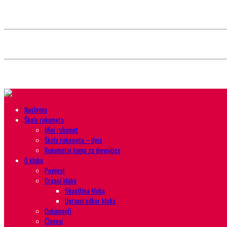
Style selector
Choose background pattern:
Choose color sheme:
Naslovna
Škola rukometa
Mini rukomet
Škola rukometa – Upis
Rukometni kamp za djevojčice
O klubu
Povijest
Organi kluba
Skupština kluba
Upravni odbor kluba
Dokumenti
Članovi