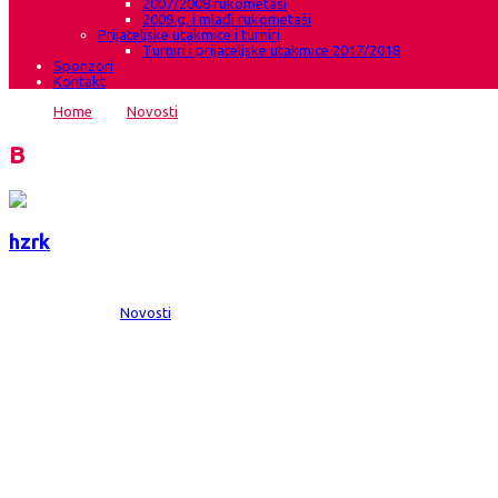
2007/2008 rukometaši
2009.g. i mlađi rukometaši
Prijateljske utakmice i turniri
Turniri i prijateljske utakmice 2017/2018
Sponzori
Kontakt
Home
→
Novosti
→
Nova pobjeda Gruđanki
Blog
hzrk
Date:
10 stu 2012
Comments:
0
Category:
Novosti
Nova pobjeda Gruđanki
HŽRK Grude Autoherc – ŽRK Hadžići 40:26 (18:14) Dvorana Bili Brig Grude G
Grubišić(1),Josipa Braćić(15),Jana Leko,Marija Ćorluka,Ana Marija Šimić(11),
Gusić,Melisa Kovačević-Koro(1),Almira Mehmedić(12),Amina Kečo(2),Selma Ko