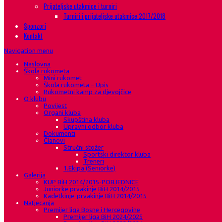
Prijateljske utakmice i turniri
Turniri i prijateljske utakmice 2017/2018
Sponzori
Kontakt
Navigation menu
Naslovna
Škola rukometa
Mini rukomet
Škola rukometa – Upis
Rukometni kamp za djevojčice
O klubu
Povijest
Organi kluba
Skupština kluba
Upravni odbor kluba
Dokumenti
Članovi
Stručni stožer
Sportski direktor kluba
Treneri
1.Ekipa (Seniorke)
Galerija
KUP BiH 2014/2015-POBJEDNICE
Juniorke prvakinje BiH 2014/2015
Kadetkinje-prvakinje BiH 2014/2015
Natjecanja
Premijer liga Bosne i Hercegovine
Premijer liga BiH 2024/2025