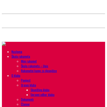
Style selector
Choose background pattern:
Choose color sheme:
Naslovna
Škola rukometa
Mini rukomet
Škola rukometa – Upis
Rukometni kamp za djevojčice
O klubu
Povijest
Organi kluba
Skupština kluba
Upravni odbor kluba
Dokumenti
Članovi