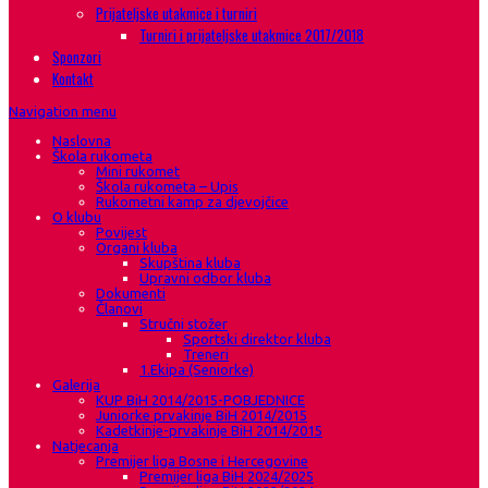
Prijateljske utakmice i turniri
Turniri i prijateljske utakmice 2017/2018
Sponzori
Kontakt
Navigation menu
Naslovna
Škola rukometa
Mini rukomet
Škola rukometa – Upis
Rukometni kamp za djevojčice
O klubu
Povijest
Organi kluba
Skupština kluba
Upravni odbor kluba
Dokumenti
Članovi
Stručni stožer
Sportski direktor kluba
Treneri
1.Ekipa (Seniorke)
Galerija
KUP BiH 2014/2015-POBJEDNICE
Juniorke prvakinje BiH 2014/2015
Kadetkinje-prvakinje BiH 2014/2015
Natjecanja
Premijer liga Bosne i Hercegovine
Premijer liga BiH 2024/2025