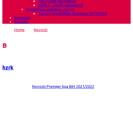
2007/2008 rukometaši
2009.g. i mlađi rukometaši
Prijateljske utakmice i turniri
Turniri i prijateljske utakmice 2017/2018
Sponzori
Kontakt
Home
→
Novosti
→
“Kćeri bure” pobjedom u Banja Luci korak
bliže 7. naslovu prvakinja BiH
Blog
hzrk
Date:
17 tra 2022
Comments:
0
Category:
Novosti
Premijer liga BiH 2021/2022
“Kćeri bure” pobjedom u Banja Luci
korak bliže 7. naslovu prvakinja BiH
ŽRK Borac Banja Luka -HRK Grude 23:26 (12:14) Dvorana Borik Banja Luka