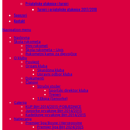
Prijateljske utakmice i turniri
Turniri i prijateljske utakmice 2017/2018
Sponzori
Kontakt
Navigation menu
Naslovna
Škola rukometa
Mini rukomet
Škola rukometa – Upis
Rukometni kamp za djevojčice
O klubu
Povijest
Organi kluba
Skupština kluba
Upravni odbor kluba
Dokumenti
Članovi
Stručni stožer
Sportski direktor kluba
Treneri
1.Ekipa (Seniorke)
Galerija
KUP BiH 2014/2015-POBJEDNICE
Juniorke prvakinje BiH 2014/2015
Kadetkinje-prvakinje BiH 2014/2015
Natjecanja
Premijer liga Bosne i Hercegovine
Premijer liga BiH 2024/2025