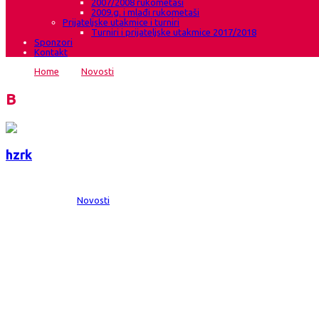
2007/2008 rukometaši
2009.g. i mlađi rukometaši
Prijateljske utakmice i turniri
Turniri i prijateljske utakmice 2017/2018
Sponzori
Kontakt
Home
→
Novosti
→
Je li došao kraj nepobjedivosti Hadžića?
Blog
hzrk
Date:
8 stu 2012
Comments:
0
Category:
Novosti
Je li došao kraj nepobjedivosti Hadžića?
6. kolo 1.lige FBiH:HŽRK Grude Autoehrc – ŽRK Hadžići Hadžići Subota 10.1
koja ima i bogatu tradiciju i odlične rezultate u ovoj sezoni,u kojoj su do sa
6. kolo 1.lige FBiH:HŽRK Grude Autoehrc – ŽRK Hadžići Hadžići