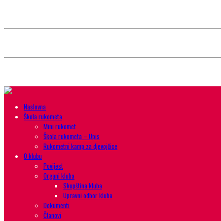
Style selector
Choose background pattern:
Choose color sheme:
Naslovna
Škola rukometa
Mini rukomet
Škola rukometa – Upis
Rukometni kamp za djevojčice
O klubu
Povijest
Organi kluba
Skupština kluba
Upravni odbor kluba
Dokumenti
Članovi