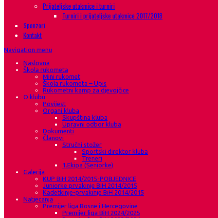
Prijateljske utakmice i turniri
Turniri i prijateljske utakmice 2017/2018
Sponzori
Kontakt
Navigation menu
Naslovna
Škola rukometa
Mini rukomet
Škola rukometa – Upis
Rukometni kamp za djevojčice
O klubu
Povijest
Organi kluba
Skupština kluba
Upravni odbor kluba
Dokumenti
Članovi
Stručni stožer
Sportski direktor kluba
Treneri
1.Ekipa (Seniorke)
Galerija
KUP BiH 2014/2015-POBJEDNICE
Juniorke prvakinje BiH 2014/2015
Kadetkinje-prvakinje BiH 2014/2015
Natjecanja
Premijer liga Bosne i Hercegovine
Premijer liga BiH 2024/2025