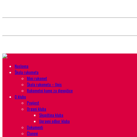
Style selector
Choose background pattern:
Choose color sheme:
Naslovna
Škola rukometa
Mini rukomet
Škola rukometa – Upis
Rukometni kamp za djevojčice
O klubu
Povijest
Organi kluba
Skupština kluba
Upravni odbor kluba
Dokumenti
Članovi