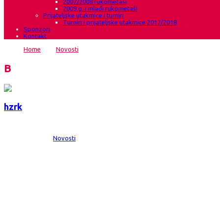
2007/2008 rukometaši
2009.g. i mlađi rukometaši
Prijateljske utakmice i turniri
Turniri i prijateljske utakmice 2017/2018
Sponzori
Kontakt
Home
→
Novosti
→
HŽRK Grude Autoherc-RK Turbina Jablanica 
Blog
hzrk
Date:
27 stu 2011
Comments:
0
Category:
Novosti
HŽRK Grude Autoherc-RK Turbina Jablanic
U okviru 9.kola 1.lige FBiH u Grudama je Turbina iz Jablanice osvojila bo
Mladenu Žulju Švabi ,inače članu upravnog odbora HŽRK Grude Autoherc. Sa
U okviru 9.kola 1.lige FBiH u Grudama je Turbina iz Jablanice osvojila bo