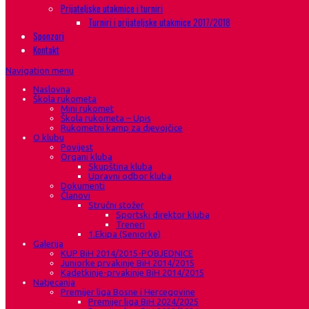
Prijateljske utakmice i turniri
Turniri i prijateljske utakmice 2017/2018
Sponzori
Kontakt
Navigation menu
Naslovna
Škola rukometa
Mini rukomet
Škola rukometa – Upis
Rukometni kamp za djevojčice
O klubu
Povijest
Organi kluba
Skupština kluba
Upravni odbor kluba
Dokumenti
Članovi
Stručni stožer
Sportski direktor kluba
Treneri
1.Ekipa (Seniorke)
Galerija
KUP BiH 2014/2015-POBJEDNICE
Juniorke prvakinje BiH 2014/2015
Kadetkinje-prvakinje BiH 2014/2015
Natjecanja
Premijer liga Bosne i Hercegovine
Premijer liga BiH 2024/2025