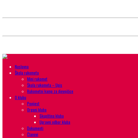
Style selector
Choose background pattern:
Choose color sheme:
Naslovna
Škola rukometa
Mini rukomet
Škola rukometa – Upis
Rukometni kamp za djevojčice
O klubu
Povijest
Organi kluba
Skupština kluba
Upravni odbor kluba
Dokumenti
Članovi