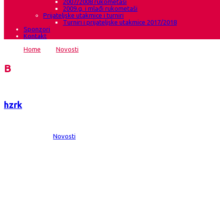
2007/2008 rukometaši
2009.g. i mlađi rukometaši
Prijateljske utakmice i turniri
Turniri i prijateljske utakmice 2017/2018
Sponzori
Kontakt
Home
→
Novosti
→
HRK Grude završio nastup u EHF cupu
Blog
hzrk
Date:
17 sij 2021
Comments:
0
Category:
Novosti
HRK Grude završio nastup u EHF cupu
EHF European cup, 1/8 završnice HRK Grude-Rocasa Gran Canaria 22:29 Roca
djevojaka i prolaska među 16 najboljih ekipa u EHF cupu ,što nije uspjelo
EHF European cup, 1/8 završnice