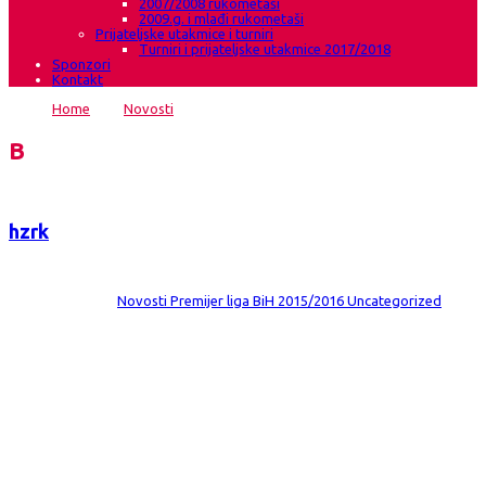
2007/2008 rukometaši
2009.g. i mlađi rukometaši
Prijateljske utakmice i turniri
Turniri i prijateljske utakmice 2017/2018
Sponzori
Kontakt
Home
→
Novosti
→
Gruđanke u srijedu gostuju u Goraždu
Blog
hzrk
Date:
7 ožu 2016
Comments:
0
Category:
Novosti
Premijer liga BiH 2015/2016
Uncategorized
Gruđanke u srijedu gostuju u Goraždu
U okviru 14.kola Premijer lige BiH za rukometašice, ekipa HŽRK Grude
Autoherc gostuje u Goraždu. Utakmica se igra u srijedu 09.03.2016.g. u
19.00 sati u tamošnjoj sportskoj dvorani Mirsad Hurić, a sudit će je
Obrenko Miljković iz Bijeljine i Duško Ristanić iz Brčkog. Ekipa Goražda je