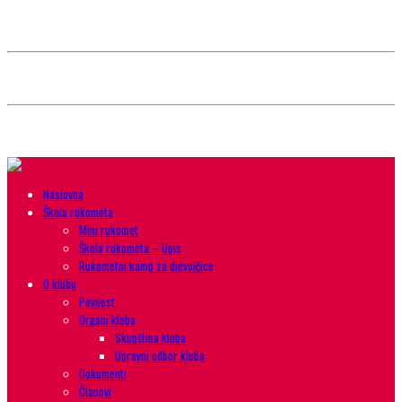
Style selector
Choose background pattern:
Choose color sheme:
Naslovna
Škola rukometa
Mini rukomet
Škola rukometa – Upis
Rukometni kamp za djevojčice
O klubu
Povijest
Organi kluba
Skupština kluba
Upravni odbor kluba
Dokumenti
Članovi