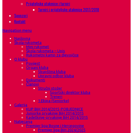
Prijateljske utakmice i turniri
Turniri i prijateljske utakmice 2017/2018
Sponzori
Kontakt
Navigation menu
Naslovna
Škola rukometa
Mini rukomet
Škola rukometa – Upis
Rukometni kamp za djevojčice
O klubu
Povijest
Organi kluba
Skupština kluba
Upravni odbor kluba
Dokumenti
Članovi
Stručni stožer
Sportski direktor kluba
Treneri
1.Ekipa (Seniorke)
Galerija
KUP BiH 2014/2015-POBJEDNICE
Juniorke prvakinje BiH 2014/2015
Kadetkinje-prvakinje BiH 2014/2015
Natjecanja
Premijer liga Bosne i Hercegovine
Premijer liga BiH 2024/2025