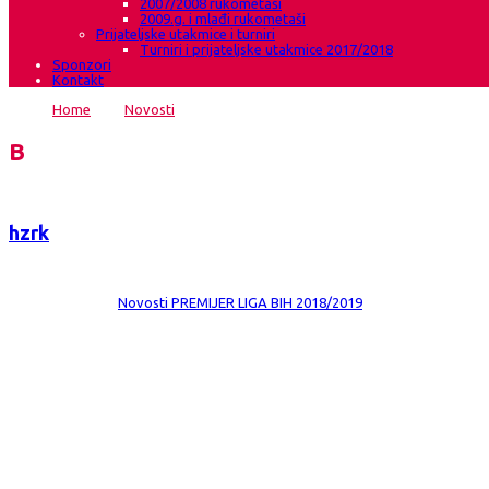
2007/2008 rukometaši
2009.g. i mlađi rukometaši
Prijateljske utakmice i turniri
Turniri i prijateljske utakmice 2017/2018
Sponzori
Kontakt
Home
→
Novosti
→
Gruđanke rutinski protiv Jedinstva iz Brčko
Blog
hzrk
Date:
9 tra 2019
Comments:
0
Category:
Novosti
PREMIJER LIGA BIH 2018/2019
Gruđanke rutinski protiv Jedinstva iz Brč
HŽRK Grude – ŽRK Jedinstvo Brčko Dvorana Bili Brig Grude Gledatelja 50 Suc
Marić 4, Nikolina Čutura 8, Mihaela Miloš, Andrea Soldo 1, Ana Nikić, Andrea 
HŽRK Grude – ŽRK Jedinstvo Brčko