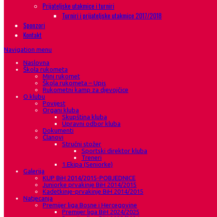
Prijateljske utakmice i turniri
Turniri i prijateljske utakmice 2017/2018
Sponzori
Kontakt
Navigation menu
Naslovna
Škola rukometa
Mini rukomet
Škola rukometa – Upis
Rukometni kamp za djevojčice
O klubu
Povijest
Organi kluba
Skupština kluba
Upravni odbor kluba
Dokumenti
Članovi
Stručni stožer
Sportski direktor kluba
Treneri
1.Ekipa (Seniorke)
Galerija
KUP BiH 2014/2015-POBJEDNICE
Juniorke prvakinje BiH 2014/2015
Kadetkinje-prvakinje BiH 2014/2015
Natjecanja
Premijer liga Bosne i Hercegovine
Premijer liga BiH 2024/2025