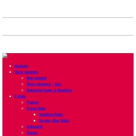
Style selector
Choose background pattern:
Choose color sheme:
Naslovna
Škola rukometa
Mini rukomet
Škola rukometa – Upis
Rukometni kamp za djevojčice
O klubu
Povijest
Organi kluba
Skupština kluba
Upravni odbor kluba
Dokumenti
Članovi