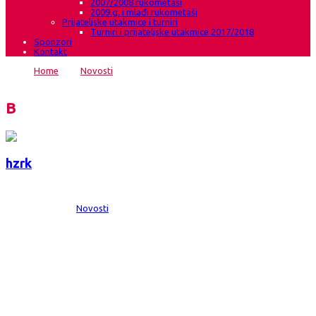
2007/2008 rukometaši
2009.g. i mlađi rukometaši
Prijateljske utakmice i turniri
Turniri i prijateljske utakmice 2017/2018
Sponzori
Kontakt
Home
→
Novosti
→
Gruđanke nove kadetske prvakinje Bosne i
Hercegovine
Blog
hzrk
Date:
20 lip 2015
Comments:
0
Category:
Novosti
Gruđanke nove kadetske prvakinje Bosne
i Hercegovine
U Grudama je u subotu 20.06.2015. godine odigrana završnica državnog