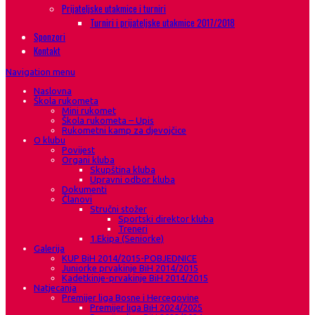
Prijateljske utakmice i turniri
Turniri i prijateljske utakmice 2017/2018
Sponzori
Kontakt
Navigation menu
Naslovna
Škola rukometa
Mini rukomet
Škola rukometa – Upis
Rukometni kamp za djevojčice
O klubu
Povijest
Organi kluba
Skupština kluba
Upravni odbor kluba
Dokumenti
Članovi
Stručni stožer
Sportski direktor kluba
Treneri
1.Ekipa (Seniorke)
Galerija
KUP BiH 2014/2015-POBJEDNICE
Juniorke prvakinje BiH 2014/2015
Kadetkinje-prvakinje BiH 2014/2015
Natjecanja
Premijer liga Bosne i Hercegovine
Premijer liga BiH 2024/2025