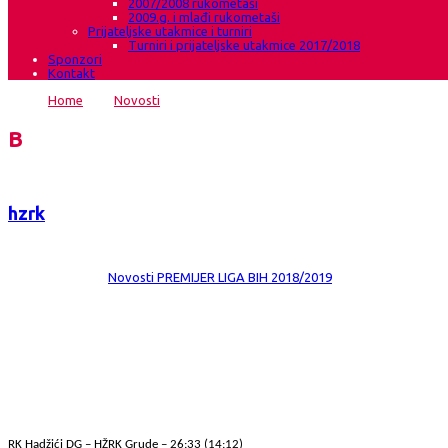
2007/2008 rukometaši
2009.g. i mlađi rukometaši
Prijateljske utakmice i turniri
Turniri i prijateljske utakmice 2017/2018
Sponzori
Kontakt
Home
→
Novosti
→
Gruđanke i šesti put ove sezone bolje od Ha
Blog
hzrk
Date:
6 lip 2019
Comments:
0
Category:
Novosti
PREMIJER LIGA BIH 2018/2019
Gruđanke i šesti put ove sezone bolje od 
RK Hadžići DG – HŽRK Grude – 26:33 (14:12) Dvorana KSIRC Hadžići Gledatelja 
Samra Fejzić, Berina Malanović 4, Melika Redžić, Sara Čahtarević 3, Maja Kn
RK Hadžići DG – HŽRK Grude – 26:33 (14:12)