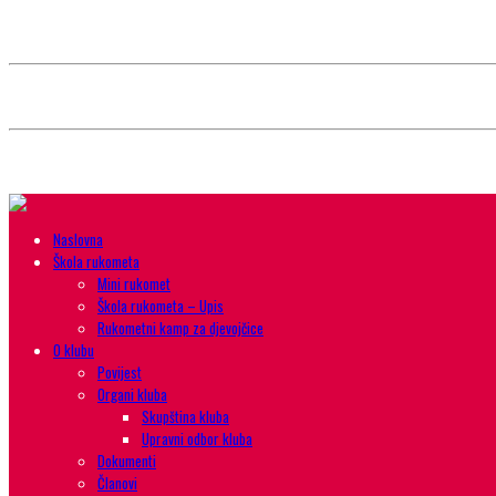
Style selector
Choose background pattern:
Choose color sheme:
Naslovna
Škola rukometa
Mini rukomet
Škola rukometa – Upis
Rukometni kamp za djevojčice
O klubu
Povijest
Organi kluba
Skupština kluba
Upravni odbor kluba
Dokumenti
Članovi