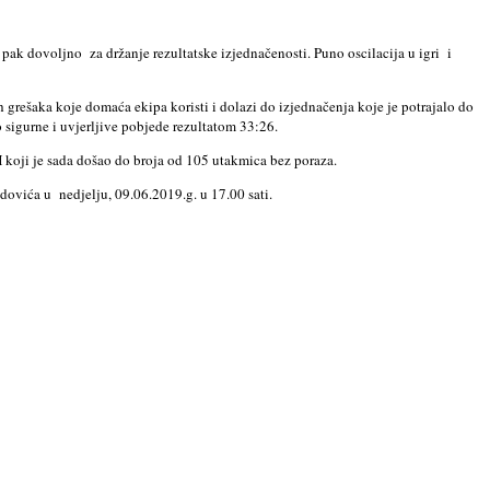
li pak dovoljno
za držanje rezultatske izjednačenosti. Puno oscilacija u igri
i
 grešaka koje domaća ekipa koristi i dolazi do izjednačenja koje je potrajalo do
 sigurne i uvjerljive pobjede rezultatom 33:26.
H koji je sada došao do broja od 105 utakmica bez poraza.
vidovića u
nedjelju, 09.06.2019.g. u 17.00 sati.