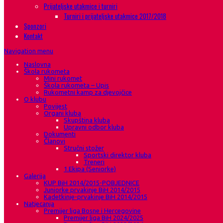
Prijateljske utakmice i turniri
Turniri i prijateljske utakmice 2017/2018
Sponzori
Kontakt
Navigation menu
Naslovna
Škola rukometa
Mini rukomet
Škola rukometa – Upis
Rukometni kamp za djevojčice
O klubu
Povijest
Organi kluba
Skupština kluba
Upravni odbor kluba
Dokumenti
Članovi
Stručni stožer
Sportski direktor kluba
Treneri
1.Ekipa (Seniorke)
Galerija
KUP BiH 2014/2015-POBJEDNICE
Juniorke prvakinje BiH 2014/2015
Kadetkinje-prvakinje BiH 2014/2015
Natjecanja
Premijer liga Bosne i Hercegovine
Premijer liga BiH 2024/2025