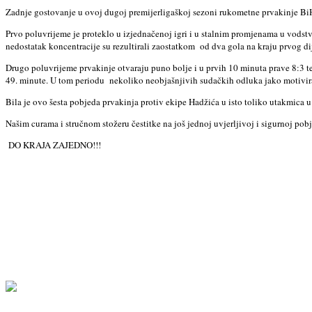
Zadnje gostovanje u ovoj dugoj premijerligaškoj sezoni rukometne prvakinje BiH 
Prvo poluvrijeme je proteklo u izjednačenoj igri i u stalnim promjenama u vodst
nedostatak koncentracije su rezultirali zaostatkom
od dva gola na kraju prvog dij
Drugo poluvrijeme prvakinje otvaraju puno bolje i u prvih 10 minuta prave 8:3 te
49. minute. U tom periodu
nekoliko neobjašnjivih sudačkih odluka jako motivira 
Bila je ovo šesta pobjeda prvakinja protiv ekipe Hadžića u isto toliko utakmica 
Našim curama i stručnom stožeru čestitke na još jednoj uvjerljivoj i sigurnoj po
DO KRAJA ZAJEDNO!!!
Comments
0