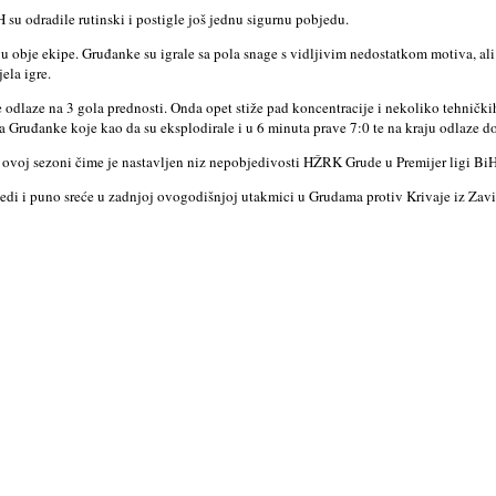
su odradile rutinski i postigle još jednu sigurnu pobjedu.
vu obje ekipe. Gruđanke su igrale sa pola snage s vidljivim nedostatkom motiva, a
ela igre.
 odlaze na 3 gola prednosti. Onda opet stiže pad koncentracije i nekoliko tehničkih
Gruđanke koje kao da su eksplodirale i u 6 minuta prave 7:0 te na kraju odlaze do
u ovoj sezoni čime je nastavljen niz nepobjedivosti HŽRK Grude u Premijer ligi Bi
bjedi i puno sreće u zadnjoj ovogodišnjoj utakmici u Grudama protiv Krivaje iz Za
© 2017 - All Rights Reserved