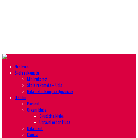
Style selector
Choose background pattern:
Choose color sheme:
Naslovna
Škola rukometa
Mini rukomet
Škola rukometa – Upis
Rukometni kamp za djevojčice
O klubu
Povijest
Organi kluba
Skupština kluba
Upravni odbor kluba
Dokumenti
Članovi