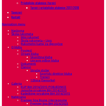
Prijateljske utakmice i turniri
Turniri i prijateljske utakmice 2017/2018
Sponzori
Kontakt
Navigation menu
Naslovna
Škola rukometa
Mini rukomet
Škola rukometa – Upis
Rukometni kamp za djevojčice
O klubu
Povijest
Organi kluba
Skupština kluba
Upravni odbor kluba
Dokumenti
Članovi
Stručni stožer
Sportski direktor kluba
Treneri
1.Ekipa (Seniorke)
Galerija
KUP BiH 2014/2015-POBJEDNICE
Juniorke prvakinje BiH 2014/2015
Kadetkinje-prvakinje BiH 2014/2015
Natjecanja
Premijer liga Bosne i Hercegovine
Premijer liga BiH 2024/2025