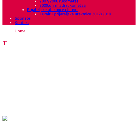
2007/2008 rukometaši
2009.g. i mlađi rukometaši
Prijateljske utakmice i turniri
Turniri i prijateljske utakmice 2017/2018
Sponzori
Kontakt
Home
→
ŽRK Borac Banja Luka
Team
ŽRK Borac Banja Luka
Category:
Position:
© 2017 - All Rights Reserved