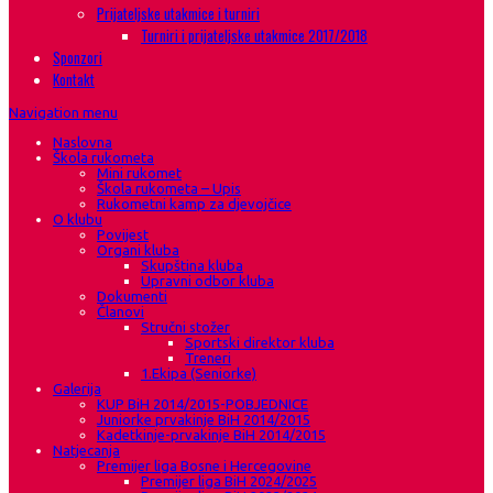
Prijateljske utakmice i turniri
Turniri i prijateljske utakmice 2017/2018
Sponzori
Kontakt
Navigation menu
Naslovna
Škola rukometa
Mini rukomet
Škola rukometa – Upis
Rukometni kamp za djevojčice
O klubu
Povijest
Organi kluba
Skupština kluba
Upravni odbor kluba
Dokumenti
Članovi
Stručni stožer
Sportski direktor kluba
Treneri
1.Ekipa (Seniorke)
Galerija
KUP BiH 2014/2015-POBJEDNICE
Juniorke prvakinje BiH 2014/2015
Kadetkinje-prvakinje BiH 2014/2015
Natjecanja
Premijer liga Bosne i Hercegovine
Premijer liga BiH 2024/2025