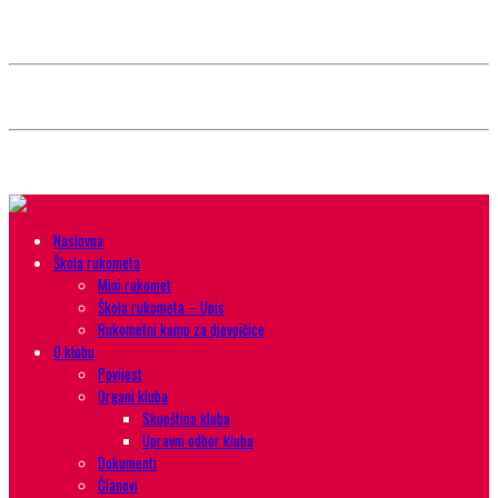
Style selector
Choose background pattern:
Choose color sheme:
Naslovna
Škola rukometa
Mini rukomet
Škola rukometa – Upis
Rukometni kamp za djevojčice
O klubu
Povijest
Organi kluba
Skupština kluba
Upravni odbor kluba
Dokumenti
Članovi